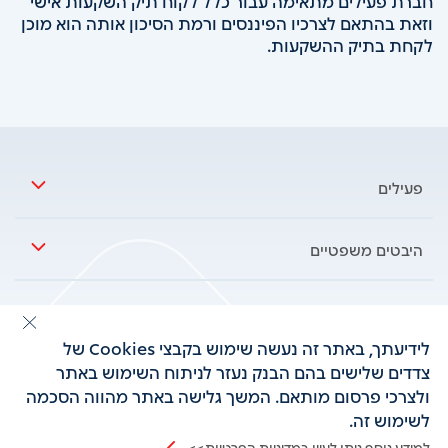
חברת פעילים מתאימה עבור כלל לקוח תיק השקעות אישי
וזאת בהתאם לצרכיו הפיננסים ורמת הסיכון אותה הוא מוכן
לקחת בתיק ההשקעות.
foote
פעילים
אודותינו
היבטים משפטיים
תנאי גישה לאתר
עוד באתר
אתר בנק הפועלים
לידיעתך, באתר זה נעשה שימוש בקבצי Cookies של
צדדים שלישים בהם הבנק נעזר לניתוח השימוש באתר
מדיניות פרטיות
ולצרכי פרסום מותאם. המשך גלישה באתר מהווה הסכמה
הסדרי נגישות
לשימוש זה.
למידע נוסף ניתן לעיין במדיניות הפרטיות>>